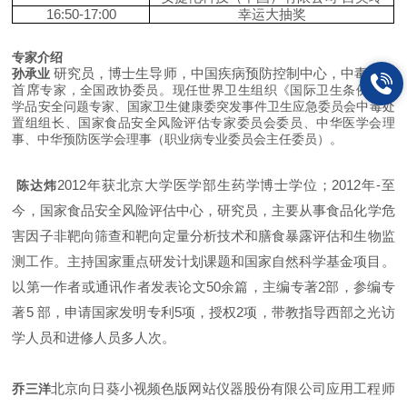
16
:
50-17:00
幸运大抽奖
专家介绍
研究员，博士生导师，中国疾病预防控制中心，中毒控制
孙承业
首席
专家，全国政协委员。现任世界卫生组织《国际卫生条例》化
学品安全问题专家、国家卫生健康委突发事件卫生应急委员会中毒处
置组组长、国家食品安全风险评估专家委员会委员、中华医学会理
事、中华预防医学会理事（职业病专业委员会主任委员）。
2012
年获北京大学医学部生药学博士学位；
2012
年
-
至
陈达炜
今，国家食品安全风险评估中心，研究员，主要从事食品化学危
害因子非靶向筛查和靶向定量分析技术和膳食暴露评估和生物监
测工作。主持国家重点研发计划课题和国家自然科学基金项目。
以第一作者或通讯作者发表论文
50
余篇，主编专著
2
部，参编专
著
5
部，申请国家发明专利
5
项，授权
2
项，带教指导西部之光访
学人员和进修人员多人次。
北京向日葵小视频色版网站仪器股份有限公司应用工程师
乔三洋