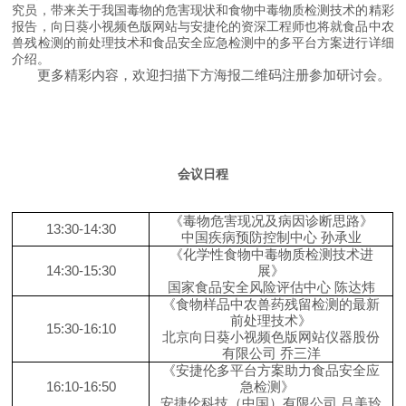
究员，带来关于我国毒物的危害现状和食物中毒物质检测技术的精彩
报告，向日葵小视频色版网站与安捷伦的资深工程师也将就食品中农
兽残检测的前处理技术和食品安全应急检测中的多平台方案进行详细
介绍。
更多精彩内容，欢迎扫描下方海报二维码注册参加研讨会。
会议日程
《毒物危害现况及病因诊断思路》
13
:
30-14:30
中国疾病预防控制中心
孙承业
《化学性食物中毒物质检测技术进
14
:
30-15:30
展》
国家食品安全风险评估中心
陈达炜
《食物样品中农兽药残留检测的最新
前处理技术》
15
:
30-16:10
北京向日葵小视频色版网站仪器股份
有限公司
乔三洋
《安捷伦多平台方案助力食品安全应
16
:
10-16:50
急检测》
安捷伦科技（中国）有限公司
吕美玲