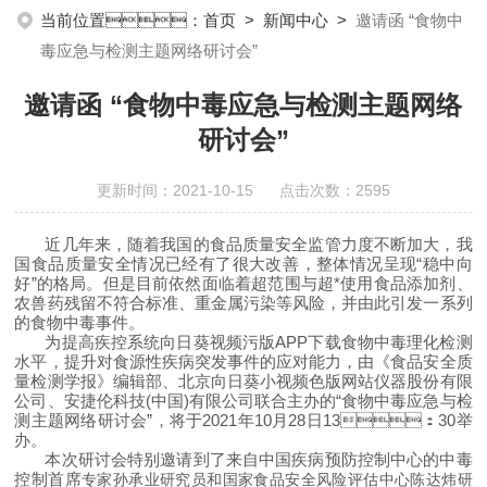
分析仪器;向日葵视频污版APP下载设备;样品前处理仪器;向日葵视频
当前位置：
首页
>
新闻中心
>
邀请函 “食物中
污版APP下载信息管理系统（LIMS;超净向日葵视频污版APP下载设
毒应急与检测主题网络研讨会”
计与工程;通风柜;化学安全柜;AAICPICP-MSUV-VISHPLC耗材和配
件
邀请函 “食物中毒应急与检测主题网络
研讨会”
更新时间：2021-10-15 点击次数：2595
近几年来，随着我国的食品质量安全监管力度不断加大，我
国食品质量安全情况已经有了很大改善，整体情况呈现
“稳中向
好”的格局。但是目前依然面临着超范围与超*使用食品添加剂、
农兽药残留不符合标准、重金属污染等风险，并由此引发一系列
的食物中毒事件。
为提高疾控系统向日葵视频污版APP下载食物中毒理化检测
水平，提升对食源性疾病突发事件的应对能力，由《食品安全质
量检测学报》编辑部、北京向日葵小视频色版网站仪器股份有限
公司、安捷伦科技(中国)有限公司联合主办的
“食物中毒应急与检
测主题网络研讨会”，将于
2
021
年
10
月
2
8
日
1
3
：
3
0
举
办。
本次研讨会特别邀请到了来自中国疾病预防控制中心的中毒
控制首席
专家孙承业研究员和国家食品安全风险评估中心陈达炜研