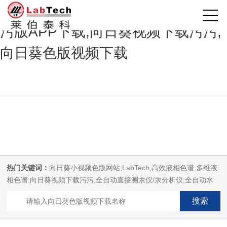
向日葵小视频色版网站,向日葵视频
污版APP下载,向日葵视频下载污污,
向日葵色版视频下载
热门关键词：
向日葵小视频色版网站;LabTech;高效液相色谱;多维液
相色谱;向日葵视频下载污污;全自动直接测汞仪/汞分析仪;全自动水
质分析仪;微波消解萃取系统;微波合成系统;微波灰化磺化系统;全自
动固相萃取系统;Dryvap全自动溶剂蒸发系统;激光固体烧蚀进样系统;
循环水冷却器;电热消解仪;微控数显电热板;光波加热仪;磁力搅拌器;